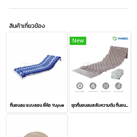
สินค้าเกี่ยวข้อง
New
ที่นอนลม แบบลอน ยี่ห้อ Yuyue
ชุดที่นอนลมสลับความดัน ที่นอนลมแบบรังผึ้ง รุ่น QDC-303