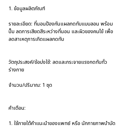
1. ข้อมูลผลิตภัณฑ์
รายละเอียด: ที่นอนป้องกันแผลกดทับแบบลอน พร้อม
ปั๊ม ลดการเสียดสีระหว่างที่นอน และผิวของคนไข้ เพื่อ
ลดสาเหตุการเกิดแผลกดทับ
วัตถุประสงค์/ข้อบ่งใช้: ลดและกระจายแรงกดทับทั่ว
ร่างกาย
จำนวน/ปริมาณ: 1 ชุด
คำเตือน:
1. ใช้ภายใต้คำแนะนำของแพทย์ หรือ นักกายภาพบำบัด