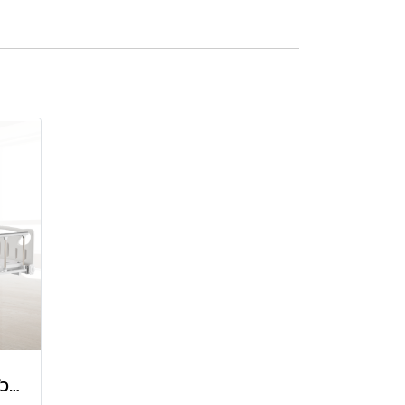
เตียงผู้ป่วยชนิดควบคุมด้วยมือ 2 ไกร์ เตียงผู้สูงอายุ เตียงคนไข้ รุ่น K2k