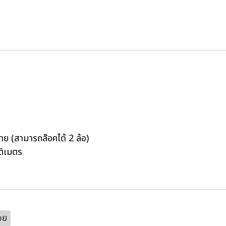
้าย (สามารถล๊อคได้ 2 ล้อ)
ติเมตร
่วย