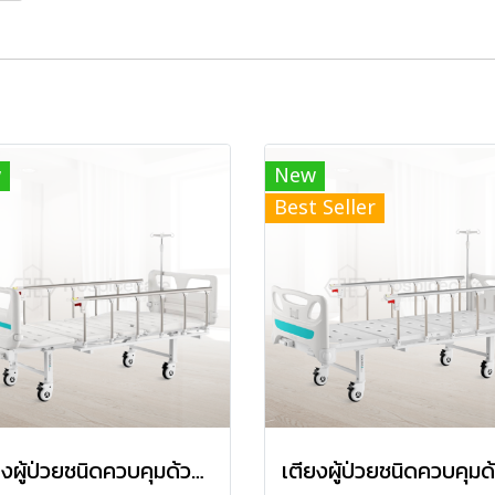
w
New
Best Seller
เตียงผู้ป่วยชนิดควบคุมด้วยมือ 2 ไกร์ เตียงผู้สูงอายุ เตียงคนไข้ รุ่น V2k